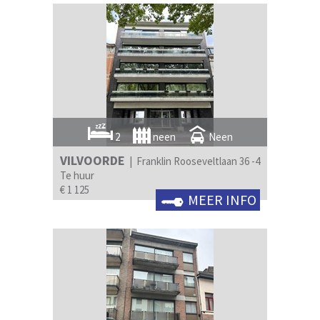
2
neen
Neen
VILVOORDE
| Franklin Rooseveltlaan 36 -4
Te huur
€ 1 125
MEER INFO