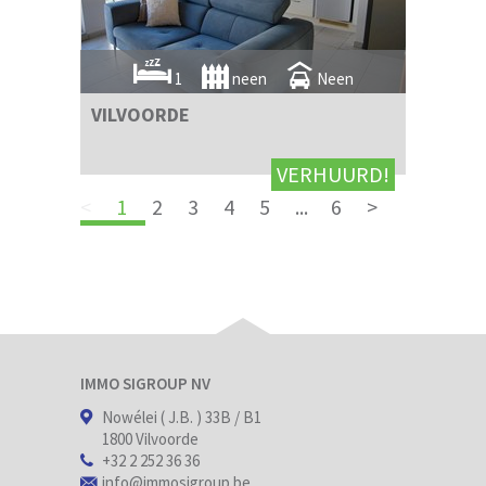
1
neen
Neen
VILVOORDE
VERHUURD!
<
1
2
3
4
5
...
6
>
IMMO SIGROUP NV
Nowélei ( J.B. ) 33B / B1
1800 Vilvoorde
+32 2 252 36 36
info@immosigroup.be