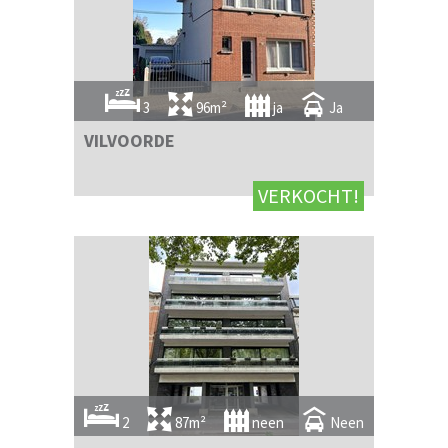
3
96m²
ja
Ja
VILVOORDE
VERKOCHT!
2
87m²
neen
Neen