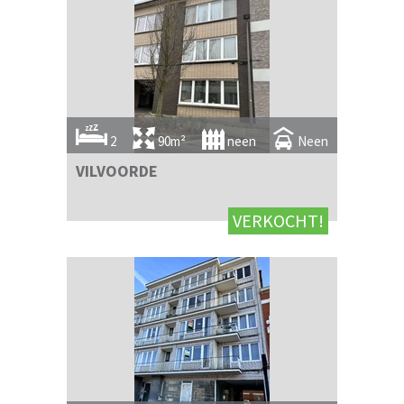
2
90m²
neen
Neen
VILVOORDE
VERKOCHT!