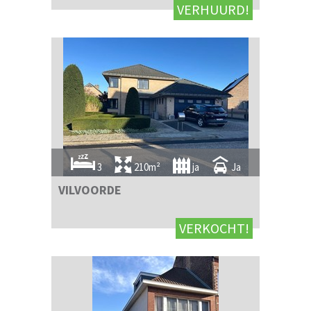
VERHUURD!
3
210m²
ja
Ja
VILVOORDE
VERKOCHT!