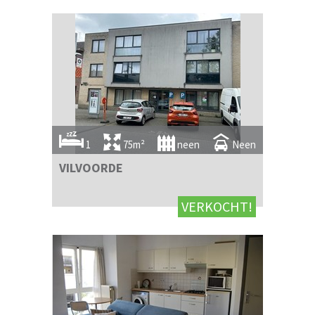
1
75m²
neen
Neen
VILVOORDE
VERKOCHT!