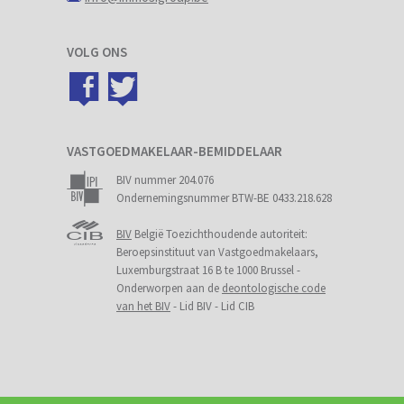
VOLG ONS
VASTGOEDMAKELAAR-BEMIDDELAAR
BIV nummer 204.076
Ondernemingsnummer BTW-BE 0433.218.628
BIV
België Toezichthoudende autoriteit:
Beroepsinstituut van Vastgoedmakelaars,
Luxemburgstraat 16 B te 1000 Brussel -
Onderworpen aan de
deontologische code
van het BIV
- Lid BIV - Lid CIB