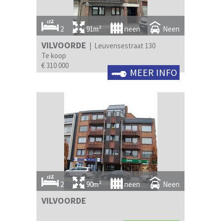
2
91m²
neen
Neen
VILVOORDE
| Leuvensestraat 130
Te koop
€ 310 000
MEER INFO
2
90m²
neen
Neen
VILVOORDE